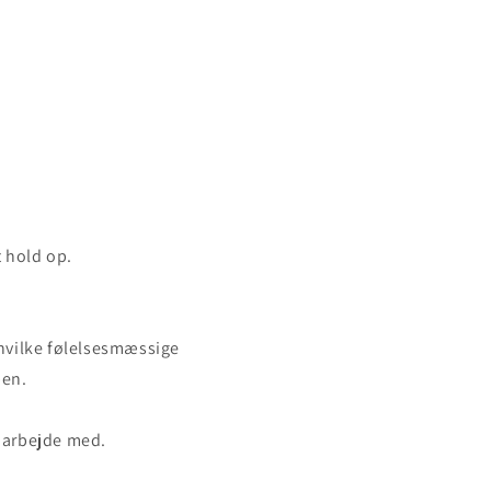
t hold op.
r hvilke følelsesmæssige
pen.
l arbejde med.