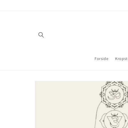
Gå til
indhold
Forside
Kropst