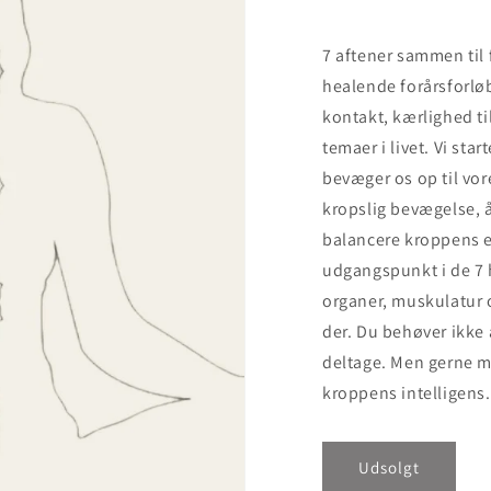
7 aftener sammen til 
healende forårsforløb
kontakt, kærlighed til
temaer i livet. Vi st
bevæger os op til vo
kropslig bevægelse, å
balancere kroppens e
udgangspunkt i de 7 
organer, muskulatur o
der. Du behøver ikke
deltage. Men gerne 
kroppens intelligens.
Udsolgt