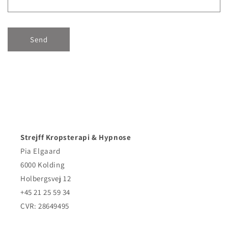
m
u
l
Send
a
r
Strejff Kropsterapi & Hypnose
Pia Elgaard
6000 Kolding
Holbergsvej 12
+45 21 25 59 34
CVR: 28649495