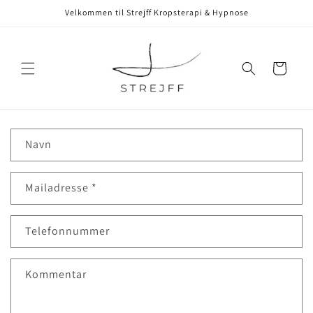
Gå til
Velkommen til Strejff Kropsterapi & Hypnose
indhold
Indkøbskurv
K
Navn
o
n
Mailadresse
*
t
a
k
Telefonnummer
t
f
Kommentar
o
r